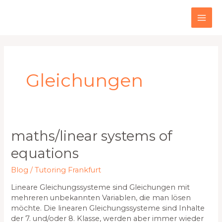
Zum
MAI
Inhalt
springen
ME
Gleichungen
Maths/linear
maths/linear systems of
systems
equations
of
equations
Blog
/
Tutoring Frankfurt
Lineare Gleichungssysteme sind Gleichungen mit
mehreren unbekannten Variablen, die man lösen
möchte. Die linearen Gleichungssysteme sind Inhalte
der 7. und/oder 8. Klasse, werden aber immer wieder