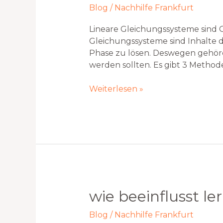
Blog
/
Nachhilfe Frankfurt
Lineare Gleichungssysteme sind 
Gleichungssysteme sind Inhalte d
Phase zu lösen. Deswegen gehör
werden sollten. Es gibt 3 Methode
Weiterlesen »
Wie
wie beeinflusst le
beeinflusst
Blog
/
Nachhilfe Frankfurt
Lernen