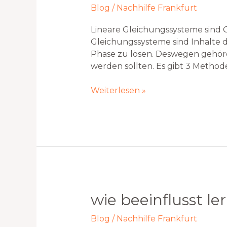
Blog
/
Nachhilfe Frankfurt
Lineare Gleichungssysteme sind 
Gleichungssysteme sind Inhalte d
Phase zu lösen. Deswegen gehör
werden sollten. Es gibt 3 Methode
Weiterlesen »
Wie
wie beeinflusst le
beeinflusst
Blog
/
Nachhilfe Frankfurt
Lernen